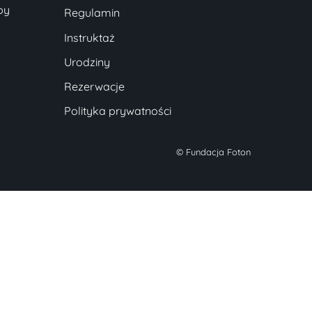
py
Regulamin
Instruktaż
Urodziny
Rezerwacje
Polityka prywatności
© Fundacja Foton
zapewnić jak najlepsze wrażenia, korzystamy z
ologii takich jak pliki cookie do przechowywania i/lub
iwania dostępu do informacji o urządzeniu. Zgoda na te
ologie pozwoli nam przetwarzać dane, takie jak