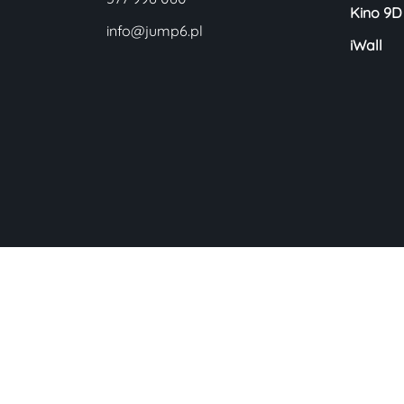
Kino 9D
info@jump6.pl
iWall