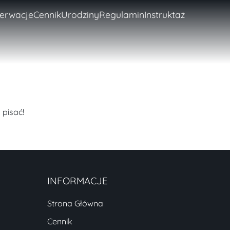
erwacje
Cennik
Urodziny
Regulamin
Instruktaż
 pisać!
INFORMACJE
Strona Główna
Cennik