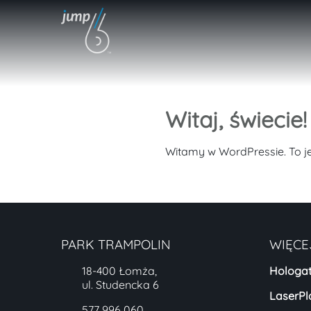
Witaj, świecie!
Witamy w WordPressie. To jes
PARK TRAMPOLIN
WIĘCE
18-400 Łomża,
Hologat
ul. Studencka 6
LaserPl
577 996 060