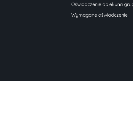
Oświadczenie opiekuna gru
Wymagane oświadczenie
Aby 
techn
uzysk
techn